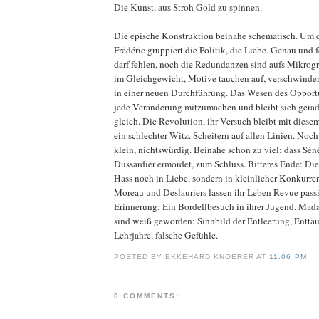
Die Kunst, aus Stroh Gold zu spinnen.
Die epische Konstruktion beinahe schematisch. Um d
Frédéric gruppiert die Politik, die Liebe. Genau und fe
darf fehlen, noch die Redundanzen sind aufs Mikrogr
im Gleichgewicht, Motive tauchen auf, verschwinden
in einer neuen Durchführung. Das Wesen des Opportuni
jede Veränderung mitzumachen und bleibt sich gera
gleich. Die Revolution, ihr Versuch bleibt mit diese
ein schlechter Witz. Scheitern auf allen Linien. Noch 
klein, nichtswürdig. Beinahe schon zu viel: dass Séné
Dussardier ermordet, zum Schluss. Bitteres Ende: Di
Hass noch in Liebe, sondern in kleinlicher Konkurr
Moreau und Deslauriers lassen ihr Leben Revue passi
Erinnerung: Ein Bordellbesuch in ihrer Jugend. Ma
sind weiß geworden: Sinnbild der Entleerung, Enttä
Lehrjahre, falsche Gefühle.
POSTED BY EKKEHARD KNOERER AT
11:06 PM
0 COMMENTS: