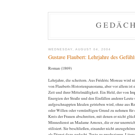
GEDÄCH
WEDNESDAY, AUGUST 04, 2004
Gustave Flaubert: Lehrjahre des Gefühl
Roman (1869)
Lehrjahre, die scheitern. Aus Frédéric Moreau wird ni
von Flauberts Historienpanorama, aber vor allem ist er
Zeit und ihrer Mittelmäßigkeit. Ein Held, der von I
Energien der Straße und den Einfällen anderer Leute
aufgeschnappten Idealen getrieben wird, ohne aus Re
oder Willen oder vernünftigen Grund zu nehmen für d
Kreis der Frauen abschreiten, mit denen er nicht glüc
Minnedienst an Madame Arnoux, die er zur unerreic
stilisiert. Sie beschließen, einander nicht anzugehör
als Dienst dazu gedacht, Texte zu produzieren, Litera