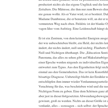
produziert nichts als das eigene Unglück und die lee
Zeitalters. Die Mätresse, die ihm nur zum Beweis die
nie genau wofür. Als er Vater wird, ist er bestürzt. Daf
Madame Dambreuse, die er benutzen will, an der er ni
vermuteten Weg nach oben. Frédéric ist der blanke O
vagen Idee vom Aufstieg. Eine Leidenschaft hängt da
Er ist ein Zentrum, von dem keinerlei Energien ausge
der wie unbeschrieben bleibt, ein Held, der nichts lern
ändert, der nichts ändert, null und nichtig. Flaubert
Null und Nichtigen überhaupt. Die „Education Sentim
Panorama, das alles zu sehen gibt auf Makulaturböge
einer Epoche werden nirgends zu individuellen Eigenh
entwertet zum Typus. Aus den Eigenheiten folgt nich
einmal aus den Gemeinheiten. Das ist kein Kunstfehl
bösartige Diagnose. Unbeteiligt bleibt der Erzähler 
entschlüpfen ihm immer wieder Verdammungsurteile. 
Verachtung für das, was beschrieben wird und die r
Nichtigen Form zu geben. Eine dem Schönen ganz a
aber just in dieser fortgesetzten Abwendungsbewegun
gewinnt, groß zu werden. Nichts an dieser Größe is
verdankt, alles – sozusagen – sich selbst: der Sprach