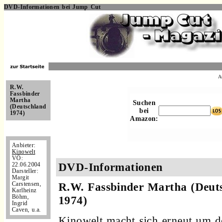
DVD-Informationen bei Jump Cut
.
A
R.W.
Fassbinder
Martha
Suchen
(Deutschland
bei
1974)
Amazon:
Anbieter:
Kinowelt
VÖ:
DVD-Informationen
22.06.2004
Darsteller:
Margit
R.W. Fassbinder Martha (Deut
Carstensen,
Karlheinz
Böhm,
1974)
Ingrid
Caven, u.a.
Kinowelt macht sich erneut um d