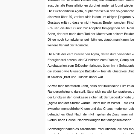
aus, der alle Konstellationen durcheinander wirft und wied
Die Buchhändlerin Agata, euphemistisch in den so genannte
also weit über 40, verliebt sich in den um einiges jüngeren, 
Gustavo erfährt, dass er nicht Agatas Bruder, sondern Kind 
Frau ist, die ihn für Geld zur Adoption frei gegeben hat. Rom
Sohn, der erst nach dem Tod der Mutter von seinem Bruder 
Dinge noch komplizierter sein können, glaubt man kaum, be
weitere Verlauf der Komödie.
Die Rolle der verführerischen Agata, deren durcheinander w
Energien frei setzen, die Glühbirnen zum Platzen, Compute
Autobatterien zum Erlöschen bringen, übernimmt Schauspiele
die ebenso wie Giuseppe Battiston – hier als Gustavos Br
in Soldinis „Brot und Tulpen“ dabei war.
So wie man feststellen kann, dass der italienische Film im 
Randerscheinung darstellt, lässt sich parallel konstatieren
der Erfolg an der Kinokasse sicher ist: der Liebeskomödie „al
„Agata und der Sturm“ wärmt – nicht nur im Winter – die kalt
zwischenmenschliche Krisen und das Chaos moderner Lebe
behagliches Kleid. Nach dem Film gehen die Zuschauer mit
Gefühl nach Hause, Nachwirkungen fast ausgeschlossen.
Schwieriger haben es italienische Produktionen, die das me