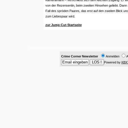
Kameramann – verschließt sich dem leichten Zugang. Er wird 
von der Rezensentin, beim zweiten Hinsehen geliebt. Dann a
Fall des spröden Paares, das erst auf den zweiten Blick un
zum Liebespaar wird.
zur Jump-Cut-Startseite
Crime Corner Newsletter
Anmelden
A
Powered by
KBX