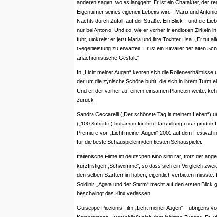
anderen sagen, wo es langgeht. Er ist ein Charakter, der rea
Eigentümer seines eigenen Lebens wird.“ Maria und Antonio 
Nachts durch Zufall, auf der Straße. Ein Blick – und die Lieb
nur bei Antonio. Und so, wie er vorher in endlosen Zirkeln i
fuhr, umkreist er jetzt Maria und ihre Tochter Lisa. „Er tut all
Gegenleistung zu erwarten. Er ist ein Kavalier der alten Sch
anachronistische Gestalt.“
In „Licht meiner Augen“ kehren sich die Rollenverhältnisse 
der um die zynische Schöne buhlt, die sich in ihrem Turm e
Und er, der vorher auf einem einsamen Planeten weilte, kehrt
zurück.
Sandra Ceccarelli („Der schönste Tag in meinem Leben“) un
(„100 Schritte“) bekamen für ihre Darstellung des spröden 
Premiere von „Licht meiner Augen“ 2001 auf dem Festival in
für die beste Schauspielerin/den besten Schauspieler.
Italienische Filme im deutschen Kino sind rar, trotz der ang
kurzfristigen „Schwemme“, so dass sich ein Vergleich zweier 
den selben Starttermin haben, eigentlich verbieten müsste. Er
Soldinis „Agata und der Sturm“ macht auf den ersten Blick gl
beschwingt das Kino verlassen.
Guiseppe Piccionis Film „Licht meiner Augen“ – übrigens v