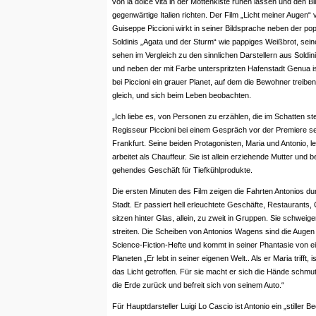
von la dolce vita in der Mottenkiste ruhen lassen und den Bl
gegenwärtige Italien richten. Der Film „Licht meiner Augen“
Guiseppe Piccioni wirkt in seiner Bildsprache neben der p
Soldinis „Agata und der Sturm“ wie pappiges Weißbrot, sein
sehen im Vergleich zu den sinnlichen Darstellern aus Soldini
und neben der mit Farbe unterspritzten Hafenstadt Genua is
bei Piccioni ein grauer Planet, auf dem die Bewohner treiben,
gleich, und sich beim Leben beobachten.
„Ich liebe es, von Personen zu erzählen, die im Schatten ste
Regisseur Piccioni bei einem Gespräch vor der Premiere se
Frankfurt. Seine beiden Protagonisten, Maria und Antonio, l
arbeitet als Chauffeur. Sie ist allein erziehende Mutter und b
gehendes Geschäft für Tiefkühlprodukte.
Die ersten Minuten des Film zeigen die Fahrten Antonios du
Stadt. Er passiert hell erleuchtete Geschäfte, Restaurants
sitzen hinter Glas, allein, zu zweit in Gruppen. Sie schweigen
streiten. Die Scheiben von Antonios Wagens sind die Augen s
Science-Fiction-Hefte und kommt in seiner Phantasie von e
Planeten „Er lebt in seiner eigenen Welt.. Als er Maria trifft, is
das Licht getroffen. Für sie macht er sich die Hände schmu
die Erde zurück und befreit sich von seinem Auto.“
Für Hauptdarsteller Luigi Lo Cascio ist Antonio ein „stiller 