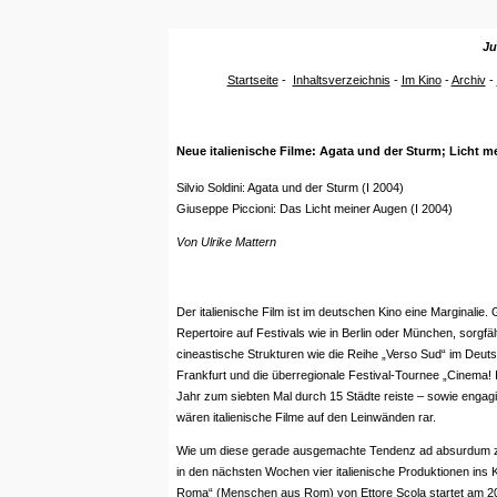
Ju
Startseite
-
Inhaltsverzeichnis
-
Im Kino
-
Archiv
-
Neue italienische Filme: Agata und der Sturm; Licht 
Silvio Soldini: Agata und der Sturm (I 2004)
Giuseppe Piccioni: Das Licht meiner Augen (I 2004)
Von Ulrike Mattern
Der italienische Film ist im deutschen Kino eine Marginalie. 
Repertoire auf Festivals wie in Berlin oder München, sorgfält
cineastische Strukturen wie die Reihe „Verso Sud“ im De
Frankfurt und die überregionale Festival-Tournee „Cinema! It
Jahr zum siebten Mal durch 15 Städte reiste – sowie engagie
wären italienische Filme auf den Leinwänden rar.
Wie um diese gerade ausgemachte Tendenz ad absurdum 
in den nächsten Wochen vier italienische Produktionen ins K
Roma“ (Menschen aus Rom) von Ettore Scola startet am 20