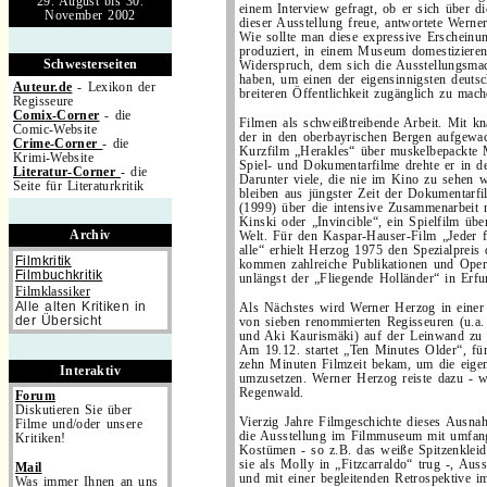
29. August bis 30.
einem Interview gefragt, ob er sich über 
November 2002
dieser Ausstellung freue, antwortete Wern
Wie sollte man diese expressive Erscheinun
produziert, in einem Museum domestiziere
Schwesterseiten
Widerspruch, dem sich die Ausstellungsmac
haben, um einen der eigensinnigsten deuts
Auteur.de
- Lexikon der
breiteren Öffentlichkeit zugänglich zu mach
Regisseure
Comix-Corner
- die
Filmen als schweißtreibende Arbeit. Mit kn
Comic-Website
der in den oberbayrischen Bergen aufgew
Crime-Corner
- die
Kurzfilm „Herakles“ über muskelbepackte 
Krimi-Website
Spiel- und Dokumentarfilme drehte er in de
Literatur-Corner
- die
Darunter viele, die nie im Kino zu sehen 
Seite für Literaturkritik
bleiben aus jüngster Zeit der Dokumentarfi
(1999) über die intensive Zusammenarbeit 
.
Kinski oder „Invincible“, ein Spielfilm üb
Archiv
Welt. Für den Kaspar-Hauser-Film „Jeder 
alle“ erhielt Herzog 1975 den Spezialpreis
Filmkritik
kommen zahlreiche Publikationen und Oper
Filmbuchkritik
unlängst der „Fliegende Holländer“ in Erfur
Filmklassiker
Alle alten Kritiken in
Als Nächstes wird Werner Herzog in einer
der Übersicht
von sieben renommierten Regisseuren (u.a
und Aki Kaurismäki) auf der Leinwand zu 
.
Am 19.12. startet „Ten Minutes Older“, fü
zehn Minuten Filmzeit bekam, um die eigen
Interaktiv
umzusetzen. Werner Herzog reiste dazu - w
Regenwald.
Forum
Diskutieren Sie über
Vierzig Jahre Filmgeschichte dieses Ausna
Filme und/oder unsere
die Ausstellung im Filmmuseum mit umfang
Kritiken!
Kostümen - so z.B. das weiße Spitzenkleid
sie als Molly in „Fitzcarraldo“ trug -, Aus
Mail
und mit einer begleitenden Retrospektive i
Was immer Ihnen an uns