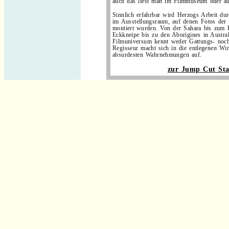
auch das liest man im Filmmuseum oder a
Sinnlich erfahrbar wird Herzogs Arbeit dur
im Ausstellungsraum, auf denen Fotos der 
montiert wurden. Von der Sahara bis zum 
Eckkneipe bis zu den Aborigines in Austra
Filmuniversum kennt weder Gattungs- noc
Regisseur macht sich in die entlegenen Wi
absurdesten Wahrnehmungen auf.
zur Jump Cut Star