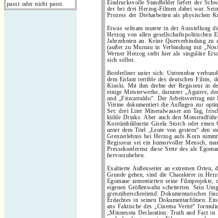
Eindrucksvolle Standbilder liefert der Schw
passt oder nicht passt.
der bei drei Herzog-Filmen dabei war. Sei
Prozess der Dreharbeiten als physischen Kr
Etwas seltsam mutete in der Ausstellung di
Herzog von allen gesellschaftspolitischen E
Jahrzehnten an. Keine Querverbindung zu 
(außer zu Murnau in Verbindung mit „Nosfe
Werner Herzog steht hier als singuläre Ers
sich selbst.
Borderliner unter sich: Untrennbar verbun
dem Enfant terrible des deutschen Films, 
Kinski. Mit ihm drehte der Regisseur in d
einige Meisterwerke, darunter „Aguirre, de
und „Fitzcarraldo“. Der Arbeitsvertrag mit 
Vitrine dokumentiert die Auflagen zur opt
Set: drei Liter Mineralwasser am Tag, fri
kühle Drinks. Aber auch den Motorradführ
Kostümbildnerin Gisela Storch oder einen 
unter dem Titel „Leute von gestern“ den s
Grenzerlebnis bei Herzog aufs Korn nimmt,
Regisseur sei ein humorvoller Mensch, ma
Pressekonferenz diese Seite des als Egoma
hervorzuheben.
Exaltierte Außenseiter an extremen Orten, 
Grunde gehen, sind die Charaktere in Herz
Egomane zementierten seine Filmprojekte, 
eigenen Größenwahn scheiterten. Sein Umg
grenzüberschreitend: Dokumentarisches finde
Erdachtes in seinen Dokumentarfilmen. Ei
ans Faktische des „Cinema Verité“ formuli
„Minnesota Declaration: Truth and Fact i