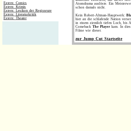
Extern: Comics
Atomdrama auslöste. Ein Meisterwe
Extern: Krimis
schon damals nicht.
Extern: Lexikon der Regisseure
Extern: Literaturkritik
Kein Robert-Altman-Hauptwerk:
Bl
Extern: Theater
hier an die schlafende Nation verse
in einem ziemlich tiefen Loch, bis 
.
Comeback
The Player
kam. In die
Filme wie dieser.
.
zur Jump Cut Startseite