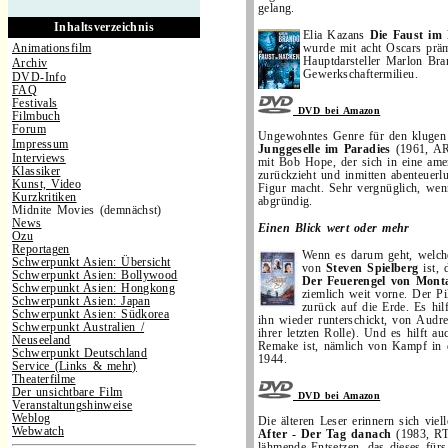
gelang.
Inhaltsverzeichnis
Elia Kazans
Die Faust im
Animationsfilm
wurde mit acht Oscars präm
Hauptdarsteller Marlon Br
Archiv
Gewerkschaftermilieu.
DVD-Info
FAQ
Festivals
DVD bei Amazon
Filmbuch
Forum
Ungewohntes Genre für den klugen 
Impressum
Junggeselle im Paradies
(1961, AR
Interviews
mit Bob Hope, der sich in eine amer
Klassiker
zurückzieht und inmitten abenteuerlu
Kunst, Video
Figur macht. Sehr vergnüglich, wenn
Kurzkritiken
abgründig.
Midnite Movies (demnächst)
News
Einen Blick wert oder mehr
Ozu
Reportagen
Wenn es darum geht, welche
Schwerpunkt Asien: Übersicht
von
Steven Spielberg
ist, 
Schwerpunkt Asien: Bollywood
Der Feuerengel von Mon
Schwerpunkt Asien: Hongkong
ziemlich weit vorne. Der Pi
Schwerpunkt Asien: Japan
zurück auf die Erde. Es hil
Schwerpunkt Asien: Südkorea
ihn wieder runterschickt, von Audr
Schwerpunkt Australien /
ihrer letzten Rolle). Und es hilft au
Neuseeland
Remake ist, nämlich von Kampf in
Schwerpunkt Deutschland
1944.
Service (Links & mehr)
Theaterfilme
Der unsichtbare Film
DVD bei Amazon
Veranstaltungshinweise
Weblog
Die älteren Leser erinnern sich viel
Webwatch
After - Der Tag danach
(1983, RT
lähmende Entsetzen, das dieses für