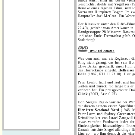
Raoul Walsh, einer der besten Viel
Geschichte, drehte mit
Vogelfrei
(1
Remake eines eigenen Films, nämlic
Sierra mit Humphrey Bogart. Im zw
Hauptrolle: Joel McCrea. Ein Weste
Der Klassiker unter den Rififi-Fil
22.40), gedreht vom Amerikaner in 
Handgestoppte 28 Minuten: Bankrau
und ohne Ende. Demnächst gibt's O
Soderbergh.
DVD bei Amazon
Was dem auch mal als Regisseur dil
King nicht gelang, das hat sein Hor
Clive Barker geschafft: einen Film 
des Horrorkinos eingeht.
Hellraise
Hölle
(1987, RTL II 23.10). Hier ge
Peter Liechti läuft und läuft und lä
Gallen und zurück. So lange bis er
verloren hat. Ein preisgekrönter Do
Glück
(2003, Arte 0.25).
Don Siegels Regie-Karriere bei Warn
mit diesem seinem ersten Spielfilm
Hier irrte Scotland Yard
(1946, M
Peter Lorre und Sydney Greenstreet
Krimiklassiker von Israel Zangwill i
etwas verstörte Produzent leider dar
Eindeutigkeiten hinzuzufügen. Trot
Danach rutschte Siegel allerdings fü
Liga ab - wo ihm dennoch das eine