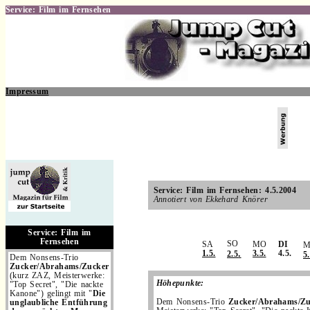
Service: Film im Fernsehen
Impressum
.
Service: Film im Fernsehen: 4.5.2004
Annotiert von Ekkehard Knörer
.
Service: Film im
Fernsehen
SO
SA
MO
DI
M
.
1.5.
3.5.
4.5.
2.5
5.
Dem Nonsens-Trio
Zucker/Abrahams/Zucker
(kurz ZAZ, Meisterwerke:
Höhepunkte:
"Top Secret", "Die nackte
Kanone") gelingt mit "
Die
Dem Nonsens-Trio
Zucker/Abrahams/Z
unglaubliche Entführung