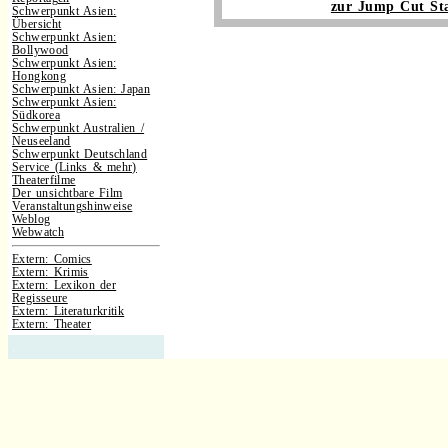
zur Jump Cut Sta
Schwerpunkt Asien:
Übersicht
Schwerpunkt Asien:
Bollywood
Schwerpunkt Asien:
Hongkong
Schwerpunkt Asien: Japan
Schwerpunkt Asien:
Südkorea
Schwerpunkt Australien /
Neuseeland
Schwerpunkt Deutschland
Service (Links & mehr)
Theaterfilme
Der unsichtbare Film
Veranstaltungshinweise
Weblog
Webwatch
Extern: Comics
Extern: Krimis
Extern: Lexikon der
Regisseure
Extern: Literaturkritik
Extern: Theater
.