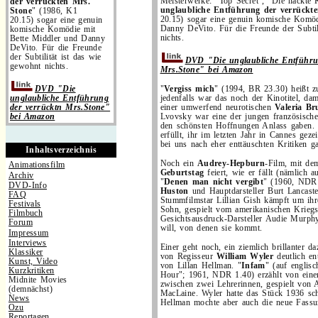
Meisterwerke: "Top Secret", "Die nackte 
der verrückten Mrs.
unglaubliche Entführung der verrückt
Stone
" (1986, K1
20.15) sogar eine genuin komische Komöd
20.15) sogar eine genuin
Danny DeVito. Für die Freunde der Subtil
komische Komödie mit
nichts.
Bette Middler und Danny
DeVito. Für die Freunde
der Subtilität ist das wie
DVD "Die unglaubliche Entführu
gewohnt nichts.
Mrs.Stone" bei Amazon
DVD "Die
"
Vergiss mich
" (1994, BR 23.30) heißt z
unglaubliche Entführung
jedenfalls war das noch der Kinotitel, da
der verrücktn Mrs.Stone"
einer umwerfend neurotischen
Valeria Br
bei Amazon
Lvovsky war eine der jungen französische
den schönsten Hoffnungen Anlass gaben. 
erfüllt, ihr im letzten Jahr in Cannes gez
bei uns nach eher enttäuschten Kritiken ga
Inhaltsverzeichnis
Noch ein
Audrey-Hepburn
-Film, mit d
Animationsfilm
Geburtstag
feiert, wie er fällt (nämlich a
Archiv
"
Denen man nicht vergibt
" (1960, NDR 
DVD-Info
Huston
und Hauptdarsteller Burt Lancaste
FAQ
Stummfilmstar Lillian Gish kämpft um ihre
Festivals
Sohn, gespielt vom amerikanischen Krieg
Filmbuch
Gesichtsausdruck-Darsteller Audie Murphy
Forum
will, von denen sie kommt.
Impressum
Interviews
Einer geht noch, ein ziemlich brillanter d
Klassiker
von Regisseur
William Wyler
deutlich en
Kunst, Video
von Lillan Hellman. "
Infam
" (auf englisc
Kurzkritiken
Hour"; 1961, NDR 1.40) erzählt von ein
Midnite Movies
zwischen zwei Lehrerinnen, gespielt von
(demnächst)
MacLaine. Wyler hatte das Stück 1936 sch
News
Hellman mochte aber auch die neue Fassu
Ozu
Reportagen