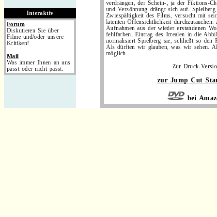
.
verdrängen, der Schein-, ja der Fiktions-C
und Versöhnung drängt sich auf. Spielberg j
Interaktiv
Zwiespältigkeit des Films, versucht mit sei
latenten Offensichtlichkeit durchzutauchen:
Forum
Aufnahmen aus der wieder erstandenen Wo
Diskutieren Sie über
fehlfarben, Eintrag des Irrealen in die Abb
Filme und/oder unsere
normalisiert Spielberg sie, schließt so den 
Kritiken!
Als dürften wir glauben, was wir sehen. Al
möglich.
Mail
Was immer Ihnen an uns
Zur Druck-Versi
passt oder nicht passt.
zur Jump Cut Star
bei Amaz