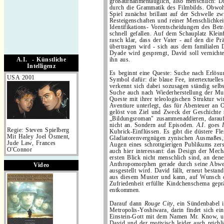
großaufnahmentauglich, also menschlich: D
durch die Grammatik des Filmbilds. Obwo
Spiel zunächst brillant auf der Schwelle z
Resteigenschaften und reiner Menschlichkeit
Identifikations- Vorentscheidungen des Bet
schnell gefallen. Auf dem Schauplatz Klein
rasch klar, dass der Vater - auf den die P
übertragen wird - sich aus dem familialen D
.
Dyade wird gesprengt, David soll vernichte
A.I. - Künstliche
ihn aus.
Intelligenz
Es beginnt eine Queste: Suche nach Erlös
USA 2001
Symbol dafür: die blaue Fee, intertextuell
verkennt sich dabei sozusagen ständig selbs
Suche auch nach Wiederherstellung der Mu
Queste mit ihrer teleologischen Struktur wi
Aventiure unterlegt, das für Abenteuer an O
gelöst von Ziel und Zweck der Geschichte 
„Bildungsroman" zusammenaddieren, darauf 
nicht an. Sondern auf Episoden.
A.I.
goes
Regie: Steven Spielberg
Kubrick-Einflüssen. Es gibt die düstere Fle
Mit Haley Joel Osment,
Gladiatorenvergnügen zynischen Ausmaßes
Jude Law, Frances
Augen eines schrottgierigen Publikums zers
O'Connor
auch hier interessant: das Design der Mech
ersten Blick nicht menschlich sind, an den
Anthropomorphen gerade durch seine Abwe
Video
ausgestellt wird. David fällt, erneut best
aus diesem Muster und kann, auf Wunsch 
Zufriedenheit erfüllte Kindchenschema gep
entkommen.
Darauf dann
Rouge City
, ein Sündenbabel 
Metropolis-Yoshiwara, darin findet sich ein
Einstein-Gott mit dem Namen Mr. Know, u
David und der motivisch leider auch reichl