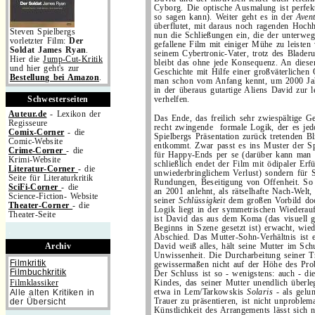
Cyborg. Die optische Ausmalung ist perfe
so sagen kann). Weiter geht es in der
Aven
überflutet, mit daraus noch ragenden Hoch
Steven Spielbergs
nun die Schließungen ein, die der unterwe
vorletzter Film:
Der
gefallene Film mit einiger Mühe zu leisten
Soldat James Ryan
.
seinem Cybertronic-Vater, trotz des Blader
Hier die
Jump-Cut-Kritik
bleibt das ohne jede Konsequenz. An dieser
und hier geht's zur
Geschichte mit Hilfe einer großväterlichen 
Bestellung bei Amazon
.
man schon vom Anfang kennt, um 2000 Jahr
in der überaus gutartige Aliens David zur l
Schwesterseiten
verhelfen.
Auteur.de
- Lexikon der
Das Ende, das freilich sehr zwiespältige Ge
Regisseure
recht zwingende formale Logik, der es jedo
Comix-Corner
- die
Spielbergs Präsentation zurück tretenden B
Comic-Website
entkommt. Zwar passt es ins Muster der S
Crime-Corner
- die
für Happy-Ends per se (darüber kann man hi
Krimi-Website
schließlich endet der Film mit ödipaler Erfü
Literatur-Corner
- die
unwiederbringlichem Verlust) sondern für 
Seite für Literaturkritik
Rundungen, Beseitigung von Offenheit. So 
SciFi-Corner
- die
an 2001 anlehnt, als rätselhafte Nach-Welt, 
Science-Fiction- Website
seiner
Schlüssigkeit
dem großen Vorbild doc
Theater-Corner
- die
Logik liegt in der symmetrischen Wiedera
Theater-Seite
ist David das aus dem Koma (das visuell 
Beginns in Szene gesetzt ist) erwacht, wi
.
Abschied. Das Mutter-Sohn-Verhältnis ist 
Archiv
David weiß alles, hält seine Mutter im Schu
Unwissenheit. Die Durcharbeitung seiner T
Filmkritik
gewissermaßen nicht auf der Höhe des Prob
Filmbuchkritik
Der Schluss ist so - wenigstens: auch - di
Filmklassiker
Kindes, das seiner Mutter unendlich überleg
Alle alten Kritiken in
etwa in Lem/Tarkowskis
Solaris
- als gelu
der Übersicht
Trauer zu präsentieren, ist nicht unproblema
Künstlichkeit des Arrangements lässt sich 