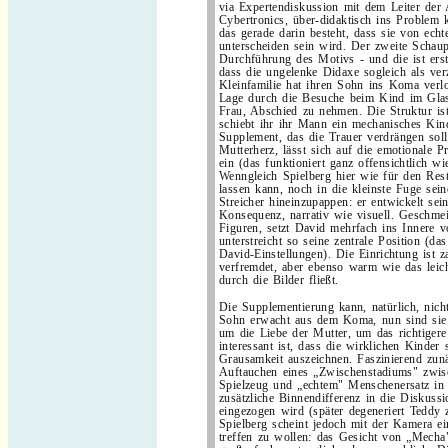
via Expertendiskussion mit dem Leiter der
Cybertronics, über-didaktisch ins Problem 
das gerade darin besteht, dass sie von ech
unterscheiden sein wird. Der zweite Schaupl
Durchführung des Motivs - und die ist ers
dass die ungelenke Didaxe sogleich als verz
Kleinfamilie hat ihren Sohn ins Koma verlo
Lage durch die Besuche beim Kind im Glas
Frau, Abschied zu nehmen. Die Struktur ist
schiebt ihr ihr Mann ein mechanisches Kin
Supplement, das die Trauer verdrängen soll
Mutterherz, lässt sich auf die emotionale 
ein (das funktioniert ganz offensichtlich w
Wenngleich Spielberg hier wie für den Res
lassen kann, noch in die kleinste Fuge sei
Streicher hineinzupappen: er entwickelt sei
Konsequenz, narrativ wie visuell. Geschme
Figuren, setzt David mehrfach ins Innere v
unterstreicht so seine zentrale Position (d
David-Einstellungen). Die Einrichtung ist z
verfremdet, aber ebenso warm wie das leich
durch die Bilder fließt.
Die Supplementierung kann, natürlich, nich
Sohn erwacht aus dem Koma, nun sind sie 
um die Liebe der Mutter, um das richtigere
interessant ist, dass die wirklichen Kinder 
Grausamkeit auszeichnen. Faszinierend zun
Auftauchen eines „Zwischenstadiums" zwi
Spielzeug und „echtem" Menschenersatz in 
zusätzliche Binnendifferenz in die Diskuss
eingezogen wird (später degeneriert Teddy
Spielberg scheint jedoch mit der Kamera ei
treffen zu wollen: das Gesicht von „Mecha