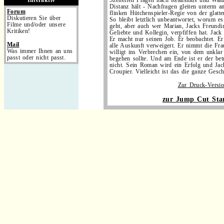
Interaktiv
Szenerien Fragen nach Realismus und Wahrs
Distanz hält - Nachfragen gleiten unterm a
Forum
flinken Hütchenspieler-Regie von der glatt
Diskutieren Sie über
So bleibt letztlich unbeantwortet, worum es
Filme und/oder unsere
geht, aber auch wer Marian, Jacks Freundin,
Kritiken!
Geliebte und Kollegin, verpfiffen hat. Jack 
Er macht nur seinen Job. Er beobachtet. Er
Mail
alle Auskunft verweigert. Er nimmt die Fr
Was immer Ihnen an uns
willigt ins Verbrechen ein, von dem unklar 
passt oder nicht passt.
begehen sollte. Und am Ende ist er der be
nicht. Sein Roman wird ein Erfolg und Jack
Croupier. Vielleicht ist das die ganze Gesch
Zur Druck-Versi
zur Jump Cut Star