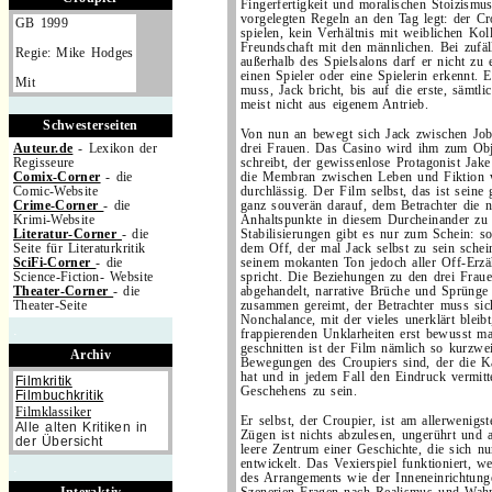
Fingerfertigkeit und moralischen Stoizismus
vorgelegten Regeln an den Tag legt: der Cro
GB 1999
spielen, kein Verhältnis mit weiblichen Kol
Freundschaft mit den männlichen. Bei zufä
Regie: Mike Hodges
außerhalb des Spielsalons darf er nicht zu
einen Spieler oder eine Spielerin erkennt
Mit
muss, Jack bricht, bis auf die erste, sämtl
meist nicht aus eigenem Antrieb.
Schwesterseiten
Von nun an bewegt sich Jack zwischen Job
Auteur.de
- Lexikon der
drei Frauen. Das Casino wird ihm zum Obj
Regisseure
schreibt, der gewissenlose Protagonist Jak
Comix-Corner
- die
die Membran zwischen Leben und Fiktion wi
Comic-Website
durchlässig. Der Film selbst, das ist seine 
Crime-Corner
- die
ganz souverän darauf, dem Betrachter die n
Krimi-Website
Anhaltspunkte in diesem Durcheinander zu 
Literatur-Corner
- die
Stabilisierungen gibt es nur zum Schein: s
Seite für Literaturkritik
dem Off, der mal Jack selbst zu sein schein
SciFi-Corner
- die
seinem mokanten Ton jedoch aller Off-Erzä
Science-Fiction- Website
spricht. Die Beziehungen zu den drei Fraue
Theater-Corner
- die
abgehandelt, narrative Brüche und Sprünge 
Theater-Seite
zusammen gereimt, der Betrachter muss sic
Nonchalance, mit der vieles unerklärt bleib
.
frappierenden Unklarheiten erst bewusst ma
geschnitten ist der Film nämlich so kurzwei
Archiv
Bewegungen des Croupiers sind, der die K
hat und in jedem Fall den Eindruck vermitt
Filmkritik
Geschehens zu sein.
Filmbuchkritik
Filmklassiker
Er selbst, der Croupier, ist am allerwenigs
Alle alten Kritiken in
Zügen ist nichts abzulesen, ungerührt und a
der Übersicht
leere Zentrum einer Geschichte, die sich n
entwickelt. Das Vexierspiel funktioniert, wei
.
des Arrangements wie der Inneneinrichtung