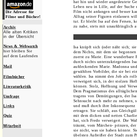
hat hin und wieder angedeutete Ges
Leben neu in Lille, auf der Suche
Film nicht anfangen und besser kan
Die Adresse für
Alltag seiner Figuren einlassen wil
Filme und Bücher!
tut. Er bleibt Isa auf den Fersen, 
zu nahe, stets mit unaufdringlich 
Archiv
.
Alle alten Kritiken
in der Übersicht
.
..
News & Webwatch
Isa knüpft sich (oder näht sich; si
hier bleiben Sie
dem Nichts, mit dem sie begonnen 
auf dem Laufenden
zuerst zu Marie. Eine wunderbare F
durch nichts unterzukriegenden Isa
Mail
aufdeckenden Marie. Madonna und L
gewählten Vorbilder, die sie bei e
wählen. Isa nimmt den Job als rol
Filmbücher
verweigert sich, in der stolzen Hof
können. Stolz, Hoffnung und Verwe
Literaturkritik
Dem Pragmatismus des alltäglichen
tragens von Demütigungen, der Isa g
Umfrage
Sehnsucht nach mehr zu nehmen, st
und muß durch ihre Inkonsequenz
Links
ertragen. Sie schläft, aus Gleichg
Quiz
mit dem dicken und netten Charlie,
hat, sich Fredo verweigert. Die Wa
träumt, vom Märchen- prinzen, der 
Mitarbeit
sie nicht, was sie haben könnte. Sie
übelsten Aufreißer der Stadt zum P