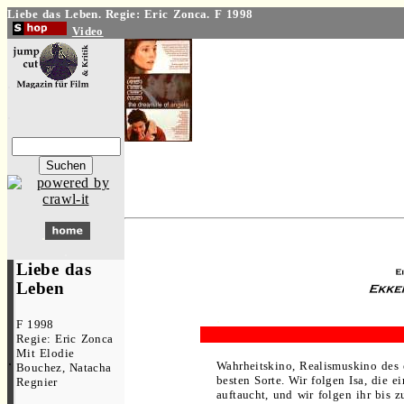
Liebe das Leben. Regie: Eric Zonca. F 1998
Video
.
.
. .
.
.
.
.
Liebe das
Leben
.
F
1998
.
Regie: Eric Zonca
.
Mit Elodie
.
....
Wahrheitskino, Realismuskino des
Bouchez, Natacha
besten Sorte. Wir folgen Isa, die e
Regnier
auftaucht, und wir folgen ihr bis 