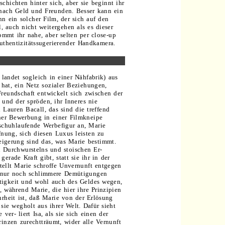
chichten hinter sich, aber sie beginnt ihr
 nach Geld und Freunden. Besser kann ein
n ein solcher Film, der sich auf den
l, auch nicht weitergehen als es dieser
kommt ihr nahe, aber selten per close-up
authentizitätssugerierender Handkamera.
e landet sogleich in einer Nähfabrik) aus
hat, ein Netz sozialer Beziehungen,
reundschaft entwickelt sich zwischen der
 und der spröden, ihr Inneres nie
auren Bacall, das sind die treffend
iner Bewerbung in einer Filmkneipe
lschuhlaufende Werbefigur an, Marie
fnung, sich diesen Luxus leisten zu
igerung sind das, was Marie bestimmt.
 Durchwurstelns und stoischen Er-
erade Kraft gibt, statt sie ihr in der
ellt Marie schroffe Unvernunft entgegen
 nur noch schlimmere Demütigungen
......
ültigkeit und wohl auch des Geldes wegen,
 während Marie, die hier ihre Prinzipien
hrheit ist, daß Marie von der Erlösung
sie wegholt aus ihrer Welt. Dafür sieht
 ver- liert Isa, als sie sich einen der
rinzen zurechtträumt, wider alle Vernunft