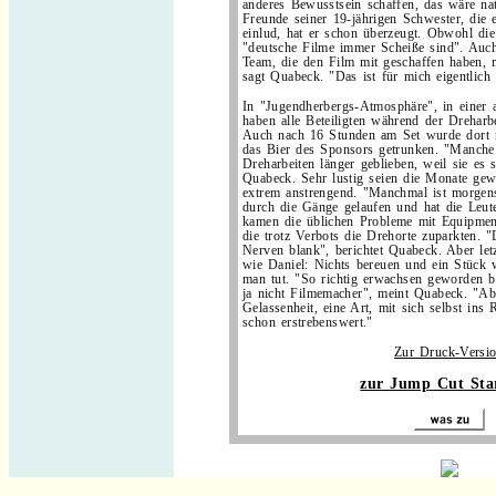
anderes Bewusstsein schaffen, das wäre nat
Freunde seiner 19-jährigen Schwester, die 
einlud, hat er schon überzeugt. Obwohl die
"deutsche Filme immer Scheiße sind". Auch
Team, die den Film mit geschaffen haben, 
sagt Quabeck. "Das ist für mich eigentlich 
In "Jugendherbergs-Atmosphäre", in einer a
haben alle Beteiligten während der Drehar
Auch nach 16 Stunden am Set wurde dort n
das Bier des Sponsors getrunken. "Manche
Dreharbeiten länger geblieben, weil sie es 
Quabeck. Sehr lustig seien die Monate gewe
extrem anstrengend. "Manchmal ist morgens
durch die Gänge gelaufen und hat die Leu
kamen die üblichen Probleme mit Equipment
die trotz Verbots die Drehorte zuparkten. 
Nerven blank", berichtet Quabeck. Aber letz
wie Daniel: Nichts bereuen und ein Stück 
man tut. "So richtig erwachsen geworden bi
ja nicht Filmemacher", meint Quabeck. "Ab
Gelassenheit, eine Art, mit sich selbst ins
schon erstrebenswert."
Zur Druck-Versi
zur Jump Cut Star