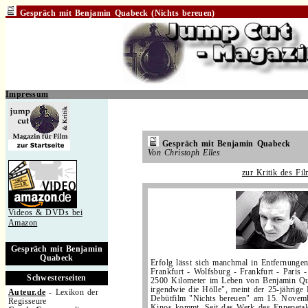
Gespräch mit Benjamin Quabeck (Nichts bereuen)
Impressum
.
..
.
Gespräch mit Benjamin Quabeck
Von Christoph Elles
zur Kritik des Fi
Videos & DVDs bei
Amazon
.
Gespräch mit Benjamin
Quabeck
Erfolg lässt sich manchmal in Entfernung
Frankfurt - Wolfsburg - Frankfurt - Paris
Schwesterseiten
2500 Kilometer im Leben von Benjamin Qu
irgendwie die Hölle", meint der 25-jährige
Auteur.de
- Lexikon der
Debütfilm "Nichts bereuen" am 15. Novemb
Regisseure
Kinos kommt. Seit das Werk des Ennepetale