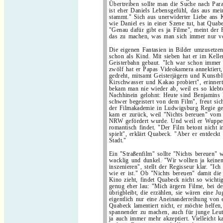
Übertreiben sollte man die Suche nach Paral
ist eher Daniels Lebensgefühl, das aus mei
stammt." Sich aus unerwiderter Liebe ans 
wie Daniel es in einer Szene tut, hat Quab
"Genau dafür gibt es ja Filme", meint der
das zu machen, was man sich immer nur vor
Die eigenen Fantasien in Bilder umzusetze
schon als Kind. Mit sieben hat er im Keller
Geisterbahn gebaut. "Ich war schon immer 
zwölf hat er Papas Videokamera annektiert,
gedreht, mitsamt Geisterjägern und Kunstbl
Kirschwasser und Kakao probiert", erinner
bekam man nie wieder ab, weil es so klebte
Nachhinein gelohnt: Heute sind Benjamins E
schwer begeistert von dem Film", freut sic
der Filmakademie in Ludwigsburg Regie gel
kam er zurück, weil "Nichts bereuen" v
NRW gefördert wurde. Und weil er Wuppert
romantisch findet. "Der Film betont nicht 
spielt", erklärt Quabeck. "Aber er entdeckt
Stadt."
Ein "Straßenfilm" sollte "Nichts bereuen" w
wacklig und dunkel. "Wir wollten ja kein
inszenieren", stellt der Regisseur klar. "I
wie er ist." Ob "Nichts bereuen" damit di
Kino zieht, findet Quabeck nicht so wichti
genug eher lau: "Mich ärgern Filme, bei den
übrigbleibt, die erzählen, sie wären eine 
eigentlich nur eine Aneinanderreihung von 
Quabeck lamentiert nicht, er möchte helfen
spannender zu machen, auch für junge Leu
ja auch immer mehr akzeptiert. Vielleicht 