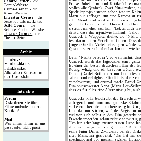
Comix-Corner
- die
Preise, Jubelstürme und Kritikerlob en mas
Comic-Website
wollen alle Quabeck. Zwei Musikvideos, ei
Crime-Corner
- die
Spielfilmprojekt stehen schon fest im Kalen
Krimi-Website
Mann nur geflogen, um eine Kamera zu test
Literatur-Corner
- die
aller Munde und wird zu Premieren eingel
Seite für Literaturkritik
gar nicht kennt", erzählt Quabeck und hört 
SciFi-Corner
- die
erstaunt an, eher sachlich. "Letztendlich m
Science-Fiction- Website
denkt, dass das irgendwie hinhaut." Schon 
Theater-Corner
- die
Quabeck in Wuppertal drehte, wo "Nichts be
Theater-Seite
fest daran, einen Verleih zu finden. Dass
.
jungen OttFilm-Verleih einsteigen würde, 
Qualität setzt sich offenbar hin und wieder
Archiv
Denn "Nichts bereuen", so wahrhaftig, das
Filmkritik
Quabeck würde die Tagebücher einer ganzen
Filmbuchkritik
ist einer der besten deutschen Filme der le
Filmklassiker
Rotzig, witzig und ein bisschen wütend erz
Alle alten Kritiken in
Daniel (Daniel Brühl), der nur Luca (Jessic
der Übersicht
Jahren und erfolglos. Plötzlich ist die Sch
verschwimmt, und erstmal macht Daniel Zivi
.
Diakonieschwester Anna (Marie Lou-Sellem
dass es für alles eine Alternative gibt, auc
Interaktiv
Forum
Quabecks Film beschreibt das Erwachsenwe
Diskutieren Sie über
aufregende und manchmal groteske Erfahrun
Filme und/oder unsere
verlieren, aber nichts zu bereuen gibt. Ung
Kritiken!
kann das nur wirken, weil der Regisseur 
viel von sich selbst in den Film gesteckt h
Erwachsenwerden schon relativ schwierig g
Mail
"Ich bin sehr lange meiner ersten Liebe hin
Was immer Ihnen an uns
dann sehr lange hinterhergetrauert." Außer
passt oder nicht passt.
seine Figur Daniel Zivildienst bei der Dia
alten Menschen gearbeitet. "Das hat mir zi
überhaupt mal von meinem eigenen Horiz