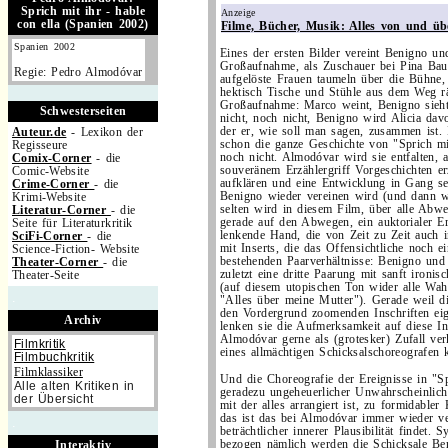
Sprich mit ihr - hable
Anzeige
con ella (Spanien 2002)
Filme, Bücher, Musik: Alles von und ü
Spanien 2002
Eines der ersten Bilder vereint Benigno un
Großaufnahme, als Zuschauer bei Pina Bau
Regie: Pedro Almodóvar
aufgelöste Frauen taumeln über die Bühne,
hektisch Tische und Stühle aus dem Weg rä
Großaufnahme: Marco weint, Benigno sieht
Schwesterseiten
nicht, noch nicht, Benigno wird Alicia dav
der er, wie soll man sagen, zusammen ist.
Auteur.de
- Lexikon der
schon die ganze Geschichte von "Sprich mi
Regisseure
noch nicht. Almodóvar wird sie entfalten, a
Comix-Corner
- die
souveränem Erzählergriff Vorgeschichten er
Comic-Website
aufklären und eine Entwicklung in Gang s
Crime-Corner
- die
Benigno wieder vereinen wird (und dann w
Krimi-Website
selten wird in diesem Film, über alle Abw
Literatur-Corner
- die
gerade auf den Abwegen, ein auktorialer Erz
Seite für Literaturkritik
lenkende Hand, die von Zeit zu Zeit auch in
SciFi-Corner
- die
mit Inserts, die das Offensichtliche noch e
Science-Fiction- Website
bestehenden Paarverhältnisse: Benigno und
Theater-Corner
- die
zuletzt eine dritte Paarung mit sanft ironi
Theater-Seite
(auf diesem utopischen Ton wider alle Wahr
.
"Alles über meine Mutter"). Gerade weil d
den Vordergrund zoomenden Inschriften eige
Archiv
lenken sie die Aufmerksamkeit auf diese Ins
Almodóvar gerne als (grotesker) Zufall verk
Filmkritik
eines allmächtigen Schicksalschoreografen k
Filmbuchkritik
Filmklassiker
Und die Choreografie der Ereignisse in "Sp
Alle alten Kritiken in
geradezu ungeheuerlicher Unwahrscheinlichk
der Übersicht
mit der alles arrangiert ist, zu formidabler
das ist das bei Almodóvar immer wieder ve
.
beträchtlicher innerer Plausibilität findet.
bezogen nämlich werden die Schicksale B
Interaktiv