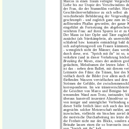
Marcos in einen Traum verlegter Vorgeschi
Liebe bis zur Utopie des Verschwindens d
der Frau, die der Stummfilm vorführt. Hier
Geschlechterverhältnisse zu sich selbst: al
verschiebende Bebilderung der Vergewaltig
geschrumpft - und zugleich ganz zum im Ge
auflösenden Phallus geworden; der ganze 
eingeführt als Fortsetzung des abgebroche
verehrten Frau: auf ihren Spuren ist er zu
Der Mann ist hier Opfer und Täter zugleic
zunächst (als Stierkämpferin, als unerreich
schlafend bzw. komatös entmächtigt bald d
sich aufopferungsvoll um Frauen kümmern,
- wenngleich nicht der Männer; dazu werden
durch diese, erst. "Sprich mit ihr" ist so, n
verkehrte (und in dieser Verkehrung höchst
Breaking the Waves
, eines der anderen gro
gedachten, Melodramen der letzten Jahre.
ist das - neben dem Ballett, mit diesem ve
Leitmotiv des Films: die Tränen, hier des 
vielfach durch die Bilder (vor allem auch 
fließenden Wassern vervielfachen und dem 
Strömen der Gefühle, der zwischenmenschl
korrespondieren. Im wie tränenverschleiert
die Gesichter von Marco und Benigno bei i
trennenden Wand zum Trotz, ineinander, bl
überaus kunstvoll inszeniert Almodóvar so
von inniger und unmöglicher Verbindung a
dieser Stelle freilich lässt sich auch das l
angesichts solcher Meisterschaft meldet, am
inzwischen, vielleicht ein bisschen zuviel
die motivische Durcharbeitung ins letzte d
die Freiheit nicht nur des Blicks, sondern
Beinahe lassen einen die so bravourös insz
von "Sprich mit ihr" kalt.