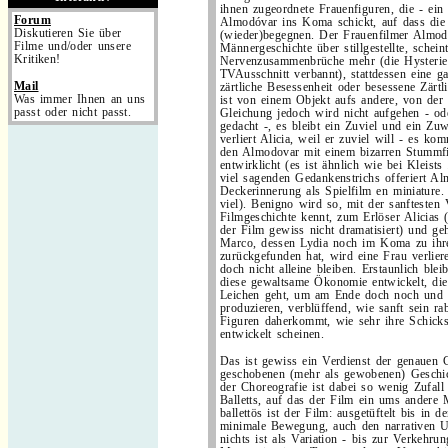
ihnen zugeordnete Frauenfiguren, die - ein
Forum
Almodóvar ins Koma schickt, auf dass die
Diskutieren Sie über
(wieder)begegnen. Der Frauenfilmer Almodó
Filme und/oder unsere
Männergeschichte über stillgestellte, schein
Kritiken!
Nervenzusammenbrüche mehr (die Hysterie 
TVAusschnitt verbannt), stattdessen eine 
Mail
zärtliche Besessenheit oder besessene Zärtli
Was immer Ihnen an uns
ist von einem Objekt aufs andere, von de
passt oder nicht passt.
Gleichung jedoch wird nicht aufgehen - ode
gedacht -, es bleibt ein Zuviel und ein Zu
verliert Alicia, weil er zuviel will - es k
den Almodovar mit einem bizarren Stummfi
entwirklicht (es ist ähnlich wie bei Kleists
viel sagenden Gedankenstrichs offeriert A
Deckerinnerung als Spielfilm en miniature. 
viel). Benigno wird so, mit der sanftesten 
Filmgeschichte kennt, zum Erlöser Alicias (
der Film gewiss nicht dramatisiert) und ge
Marco, dessen Lydia noch im Koma zu ihr
zurückgefunden hat, wird eine Frau verlie
doch nicht alleine bleiben. Erstaunlich ble
diese gewaltsame Ökonomie entwickelt, die
Leichen geht, um am Ende doch noch und 
produzieren, verblüffend, wie sanft sein r
Figuren daherkommt, wie sehr ihre Schicks
entwickelt scheinen.
Das ist gewiss ein Verdienst der genauen C
geschobenen (mehr als gewobenen) Geschi
der Choreografie ist dabei so wenig Zufall
Balletts, auf das der Film ein ums ander
ballettös ist der Film: ausgetüftelt bis in de
minimale Bewegung, auch den narrativen 
nichts ist als Variation - bis zur Verkehru