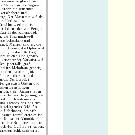
chte einer unglücklichen
es Mannes in der Vagina
 finden die seltsamen
s verschobene und
ung. Der Mann tritt auf als
schlechtsakt sich
Kurzfilm wiederum ist
nen Lebens der von Benigno
 Gast in der Kinemathek.
h, die Frau machtvoll
bare Schönheit) und
arauf. Männer sind es, die
 um Frauen, die Opfer sind
 sie, in ihrer Rettung
icht zuletzt, eine gender-
 verwirrende) Variation auf
ßen, jedenfalls groß
 Und ins Melodram gehörig
rbunden - andere große
Mannes, die sich in den
durchs Schlussbild)
fortgesetzten Gleiten und
ichen Beziehungen
en Blick der Kamera fallen
hrer letzten Begegnung, der
enden sich aufeinander:
 das Paradox des Zugleich
ls schlagendes Bild. An
eise Unbehagen, das sich
 besten formulieren: es ist,
 der Kunst bei Almodóvar,
roht dem Betrachter mitunter
 auch des Gefühls zu rauben.
enierten Schicksalswirren