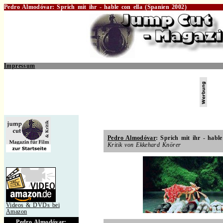
Pedro Almodóvar: Sprich mit ihr - hable con ella (Spanien 2002)
Impressum
.
Pedro Almodóvar
: Sprich mit ihr - habl
Kritik von Ekkehard Knörer
.
Videos & DVDs bei
Amazon
Pedro Almodóvar: