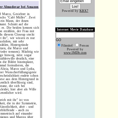
ber Almodovar bei Amazon
Powered by
KBX7
d Marco, Gesichter in
schs "Café Müller". Zwei
.
 ein Mann, der ihnen
umt. Schnitt auf die
.
 es. Die beiden kennen sich
Internet Movie Database
on erzählen, der Frau mit
 In diesem Closeup steckt
t ihr", wir wissen es nur
usfalten, mit sehr
zählen, Hintergründe
Filmtitel
Person
etzen, die Marco und
Powered by
ieder trennen). Mächtig wie
www.IMDb.com
ege hinweg, nein: sogar
ählerwille deutlich, eine
 die Bilder hineinplatzt,
inmal formulieren, die
 Alicia, Marco und Lydia,
scher Wunscherfüllungsgeste
scheinlichkeit endete schon
iese aus dem Hintergrund in
ntlich überflüssig sind,
tanz, die sich bei
leidet, hier aber als Wille
enntlicher wird.
rich mit ihr" ist von
eit, die in der Symmetrie,
 Künstlichkeit, aber - und
rblüffende - auch zu
 Symmetrisch auf einander
enignos und Marcos über