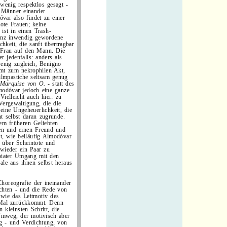
 wenig respektlos gesagt -
 Männer einander
var also findet zu einer
tote Frauen; keine
ist in einen Trash-
ganz inwendig gewordene
chkeit, die sanft übertragbar
r Frau auf den Mann. Die
r jedenfalls: anders als
wenig zugleich, Benigno
ommt zum nekrophilen Akt,
lmpastiche seltsam genug
Marquise von O.
- statt des
lmodóvar jedoch eine ganze
Vielleicht auch hier: zu
Vergewaltigung, die die
eine Ungeheuerlichkeit, die
ht selbst daran zugrunde.
em früheren Geliebten
ren und einen Freund und
ibt, wie beiläufig Almodóvar
 über Scheintote und
wieder ein Paar zu
abiater Umgang mit den
ale aus ihnen selbst heraus
horeografie der ineinander
chten - und die Rede von
 wie das Leitmotiv des
e Mal zurückkommt. Denn
n kleinsten Schritt, die
Umweg, der motivisch aber
ng - und Verdichtung, von