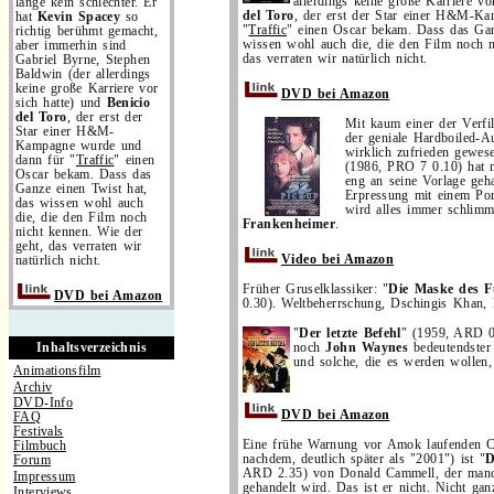
allerdings keine große Karriere vo
lange kein schlechter. Er
del Toro
, der erst der Star einer H&M-K
hat
Kevin Spacey
so
"
Traffic
" einen Oscar bekam. Dass das Gan
richtig berühmt gemacht,
wissen wohl auch die, die den Film noch n
aber immerhin sind
das verraten wir natürlich nicht.
Gabriel Byrne, Stephen
Baldwin (der allerdings
keine große Karriere vor
DVD bei Amazon
sich hatte) und
Benicio
del Toro
, der erst der
Mit kaum einer der Verfi
Star einer H&M-
der geniale Hardboiled-A
Kampagne wurde und
wirklich zufrieden gewes
dann für "
Traffic
" einen
(1986, PRO 7 0.10) hat 
Oscar bekam. Dass das
eng an seine Vorlage geh
Ganze einen Twist hat,
Erpressung mit einem Po
das wissen wohl auch
wird alles immer schlimm
die, die den Film noch
Frankenheimer
.
nicht kennen. Wie der
geht, das verraten wir
Video bei Amazon
natürlich nicht.
Früher Gruselklassiker: "
Die Maske des 
DVD bei Amazon
0.30). Weltbeherrschung, Dschingis Khan, 
"
Der letzte Befehl
" (1959, ARD 0
Inhaltsverzeichnis
noch
John Waynes
bedeutendster 
und solche, die es werden wollen,
Animationsfilm
Archiv
DVD-Info
DVD bei Amazon
FAQ
Festivals
Eine frühe Warnung vor Amok laufenden Co
Filmbuch
nachdem, deutlich später als "2001") ist "
D
Forum
ARD 2.35) von Donald Cammell, der manch
Impressum
gehandelt wird. Das ist er nicht. Nicht ga
Interviews