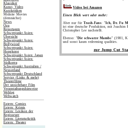
Klassiker
Kunst, Video
Video bei Amazon
Kurzkritiken
Midnite Movies
Einen Blick wert oder mehr:
(demnächst)
News
Aber nur für
Trash-Fans
: "
Ich, Dr. Fu 
Ozu
ist eine deutsche Produktion, mit Joachim 
Reportagen
Christopher Lee nachstellt.
Schwerpunkt Asien:
Übersicht
Ebenso: "
Die schwarze Mamb
a" (1981, 
Schwerpunkt Asien:
und sonst kaum redeeming qualities.
Bollywood
Schwerpunkt Asien:
zur Jump Cut Star
Hongkong
Schwerpunkt Asien: Japan
Schwerpunkt Asien:
Südkorea
Schwerpunkt Australien /
Neuseeland
Schwerpunkt Deutschland
Service (Links & mehr)
Theaterfilme
Der unsichtbare Film
Veranstaltungshinweise
Weblog
Webwatch
Extern: Comics
Extern: Krimis
Extern: Lexikon der
Regisseure
Extern: Literaturkritik
Extern: Theater