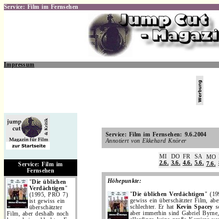
Service: Film im Fernsehen
Impressum
.
Service: Film im Fernsehen: 9.6.2004
Annotiert von Ekkehard Knörer
.
MI
DO
FR
SA
MO
2.6.
3.6.
4.6.
5.6.
7.6.
Service: Film im
Fernsehen
Höhepunkte:
"
Die üblichen
Verdächtigen
"
"
Die üblichen Verdächtigen
" (19
(1995, PRO 7)
gewiss ein überschätzter Film, ab
ist gewiss ein
schlechter. Er hat
Kevin Spacey
so
überschätzter
aber immerhin sind Gabriel Byrne
Film, aber deshalb noch