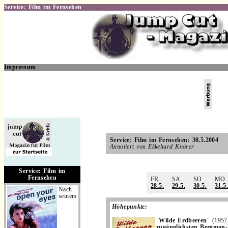
Service: Film im Fernsehen
Impressum
.
Service: Film im Fernsehen: 30.5.2004
Annotiert von Ekkehard Knörer
.
Service: Film im
Fernsehen
FR
SA
SO
MO
28.5.
29.5.
30.5.
31.5.
Nach
seinem
Höhepunkte:
"
Wilde Erdbeeren
" (1957
zugänglichsten Bergman-