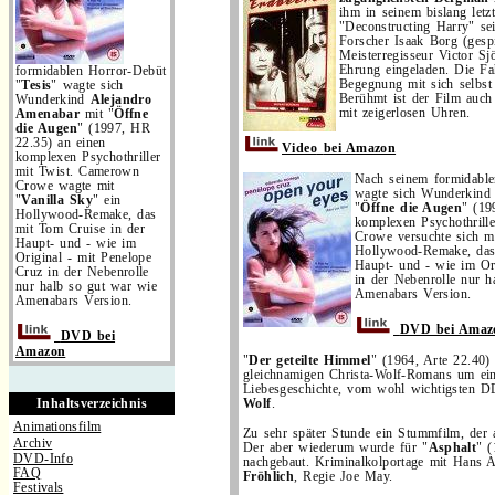
ihm in seinem bislang letz
"Deconstructing Harry" se
Forscher Isaak Borg (gesp
Meisterregisseur Victor Sj
Ehrung eingeladen. Die Fa
formidablen Horror-Debüt
Begegnung mit sich selbst
"
Tesis
" wagte sich
Berühmt ist der Film auch
Wunderkind
Alejandro
mit zeigerlosen Uhren.
Amenabar
mit "
Öffne
die Augen
" (1997, HR
22.35) an einen
Video
bei Amazon
komplexen Psychothriller
mit Twist. Camerown
Nach seinem formidable
Crowe wagte mit
wagte sich Wunderkin
"
Vanilla Sky
" ein
"
Öffne die Augen
" (19
Hollywood-Remake, das
komplexen Psychothrill
mit Tom Cruise in der
Crowe versuchte sich m
Haupt- und - wie im
Hollywood-Remake, das
Original - mit Penelope
Haupt- und - wie im Or
Cruz in der Nebenrolle
in der Nebenrolle nur h
nur halb so gut war wie
Amenabars Version.
Amenabars Version.
DVD bei Amaz
DVD bei
Amazon
"
Der geteilte Himmel
" (1964, Arte 22.40) 
gleichnamigen Christa-Wolf-Romans um ein
Liebesgeschichte, vom wohl wichtigsten 
Inhaltsverzeichnis
Wolf
.
Animationsfilm
Zu sehr später Stunde ein Stummfilm, der
Archiv
Der aber wiederum wurde für "
Asphalt
" 
DVD-Info
nachgebaut. Kriminalkolportage mit Hans 
FAQ
Fröhlich
, Regie Joe May.
Festivals