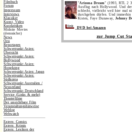
Filmbuch
"
Arizona Dream
" (1993, RTL 2 
Forum
Ausflug nach Hollywood. Und der 
Impressum
schlecht, vielleicht weil hier mal n
Interviews
durchgehen dürfen. Und immerhin g
Klassiker
Kisten, Faye Dunaway,
Johnny 
Kunst, Video
Kurzkritiken
DVD bei Amazon
Midnite Movies
(demnächst)
zur Jump Cut Star
News
Ozu
Reportagen
Schwerpunkt Asien:
Übersicht
Schwerpunkt Asien:
Bollywood
Schwerpunkt Asien:
Hongkong
Schwerpunkt Asien: Japan
Schwerpunkt Asien:
Südkorea
Schwerpunkt Australien /
Neuseeland
Schwerpunkt Deutschland
Service (Links & mehr)
Theaterfilme
Der unsichtbare Film
Veranstaltungshinweise
Weblog
Webwatch
Extern: Comics
Extern: Krimis
Extern: Lexikon der