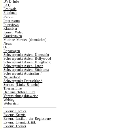
DVD-Info
FAQ
Festivals
Filmbuch
Forum
Impressum
Interviews
Klassiker
Kunst, Video
Kurzkritiken
Midnite Movies (demnächst)
News
Ozu
Reportagen
Schwerpunkt Asien: Übersicht
Schwerpunkt Asien: Bollywood
Schwerpunkt Asien: Hongkong
Schwerpunkt Asien: Japan
Schwerpunkt Asien: Südkorea
Schwerpunkt Australien /
Neuseeland
Schwerpunkt Deutschland
Service (Links & mehr)
Theaterfilme
Der unsichtbare Film
Veranstaltungshinweise
Weblog
Webwatch
Extern: Comics
Extern: Krimis
Extern: Lexikon der Regisseure
Extern: Literaturkritik
Extern: Theater