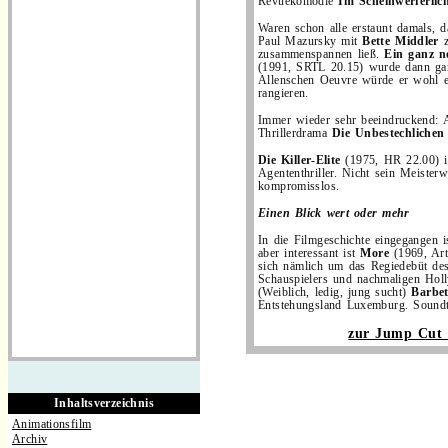
Revuekomödie
Im Scheinwerferlic
Waren schon alle erstaunt damals, 
Paul Mazursky mit
Bette Middler
z
zusammenspannen ließ.
Ein ganz n
(1991, SRTL 20.15) wurde dann gan
Allenschen Oeuvre würde er wohl eh
rangieren.
Immer wieder sehr beeindruckend: A
Thrillerdrama
Die Unbestechlichen
Die Killer-Elite
(1975, HR 22.00) 
Agententhriller. Nicht sein Meister
kompromisslos.
Einen Blick wert oder mehr
In die Filmgeschichte eingegangen i
aber interessant ist
More
(1969, Art
sich nämlich um das Regiedebüt de
Schauspielers und nachmaligen Hol
(Weiblich, ledig, jung sucht)
Barbet
Entstehungsland Luxemburg. Soundt
zur Jump Cut S
Inhaltsverzeichnis
Animationsfilm
Archiv