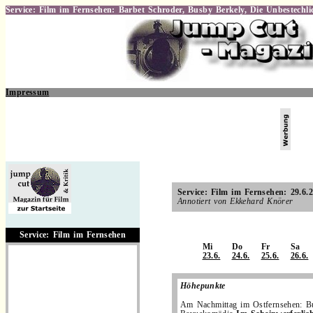
Service: Film im Fernsehen: Barbet Schroder, Busby Berkely, Die Unbestechli
Impressum
.
Service: Film im Fernsehen: 29.6.
Annotiert von Ekkehard Knörer
.
Service: Film im Fernsehen
Mi
Do
Fr
Sa
23.6.
24.6.
25.6.
26.6.
Höhepunkte
Am Nachmittag im Ostfernsehen: B