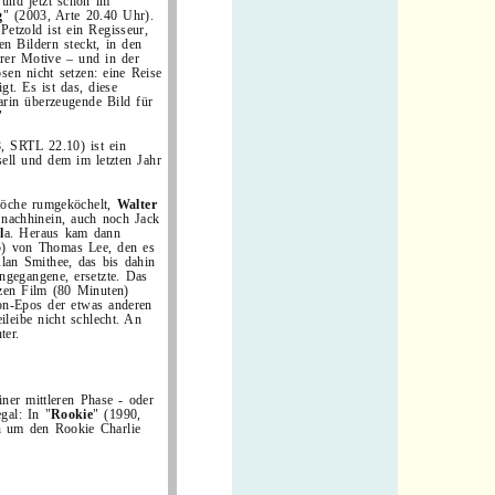
 und jetzt schon im
g
" (2003, Arte 20.40 Uhr).
 Petzold ist ein Regisseur,
en Bildern steckt, in den
arer Motive – und in der
sen nicht setzen: eine Reise
gt. Es ist das, diese
arin überzeugende Bild für
"
, SRTL 22.10) ist ein
ell und dem im letzten Jahr
öche rumgeköchelt,
Walter
m nachhinein, auch noch Jack
l
a. Heraus kam dann
) von Thomas Lee, den es
 Alan Smithee, das bis dahin
gegangene, ersetzte. Das
zen Film (80 Minuten)
ion-Epos der etwas anderen
eileibe nicht schlecht. An
ter.
ner mittleren Phase - oder
gal: In "
Rookie
" (1990,
h um den Rookie Charlie