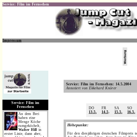
Service: Film im Fernsehen
Impressum
.
Service: Film im Fernsehen: 14.5.2004
Annotiert von Ekkehard Knörer
.
Service: Film im
Fernsehen
DO
FR
SA
SO
13.5.
14.5
.
15.5.
16.5.
An dem Brei
haben eine
Menge Köche
Höhepunkte:
rumgeköchelt,
Walter Hill
in
Für den diesjährigen deutschen Filmpreis no
erster Linie, dann aber,