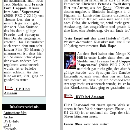
der Berlinale zu sehen, dann kurz im Kino
im nachhinein, auch noch
Fernsehen:
Christian Petzolds
"
Wolfsbur
Jack Sholder und
Francis
Hier ein Auszug aus der
Kritik
: "Christian
Ford Coppol
a. Heraus
dessen ungeheure filmische Intelligenz in d
kam dann "
Supernova
"
Figuren, im kunstvollen Einsatz unscheinb
(2000, PRO 7 22.15) von
Erzählstruktur. Klüger kann man seine Ellip
Thomas Lee, den es
nach Cuba, die wichtig ist, wird nicht gezei
natürlich gar nicht gibt,
Auslassung, das ausgefallene und gerade d
der aber Alan Smithee,
eine Ehe, eine Beziehung, die am Ende ist.
das bis dahin gültige
Pseudo- und Synonym
fürs Danebengegangene,
"
Sein Engel mit den zwei Pistolen
" (1948
ersetzte. Das Erstaunliche:
Western-Komödien Klassiker mit Jane Russ
auch wenn dem nun sehr
100jährig verstorbenen
Bob Hope
.
kurzen Film (80 Minuten)
anzumerken ist, dass hier
An dem Brei haben eine Menge K
ein Science-Fiction-Epos
Hill
in erster Linie, dann aber, i
der etwas anderen Art
Sholder und
Francis Ford Coppo
regelrecht zerschnetzelt
"
Supernova
" (2000, PRO 7 22.15
wurde, ist er beileibe
natürlich gar nicht gibt, der aber
nicht schlecht. An den
gültige Pseudo- und Synonym fürs Daneben
Kinokassen, klar, ging er
Erstaunliche: auch wenn dem nun sehr kur
gnadenlos unter.
anzumerken ist, dass hier ein Science-Fict
Art regelrecht zerschnetzelt wurde, ist er b
den Kinokassen, klar, ging er gnadenlos un
DVD bei
Amazon
DVD bei Amazon
Clint Eastwood
mit einem späten Werk sei
Inhaltsverzeichnis
einem frühen Werk seiner späten Phase -, e
K1 22.35) ist er nochmal ein Cop, der sic
Animationsfilm
Sheen kümmern muss.
Archiv
DVD-Info
Einen Blick wert oder mehr:
FAQ
Festivals