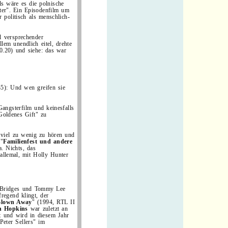
als wäre es die polnische
ter". Ein Episodenfilm um
r politisch als menschlich-
l versprechender
lem unendlich eitel, drehte
0.20) und siehe: das war
5): Und wen greifen sie
angsterfilm und keinesfalls
Goldenes Gift" zu
er viel zu wenig zu hören und
 "
Familienfest und andere
. Nichts, das
 allemal, mit Holly Hunter
f Bridges und Tommy Lee
fregend klingt, der
 Blown Away
" (1994, RTL II
n Hopkins
war zuletzt an
gt und wird in diesem Jahr
Peter Sellers" im