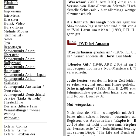
"
Warschau
" (2003, Arte 0.00) klingt so, 
Filmbuch
Version von Hans-Christian Schmids "Lich
Forum
aktuelle Schicksale - hier allerdings wenige
Impressum
allzumenschlich.
Interviews
Klassiker
Als
Kenneth Brannagh
noch ein ganz vie
Kunst, Video
Shakespeare-Regisseur war und nicht vor al
Kurzkritiken
er "
Viel Lärm um nichts
" (1993, RTL II 
Midnite Movies
ganz gut.
(demnächst)
News
Ozu
DVD bei Amazon
Reportagen
Schwerpunkt Asien:
"
Mörderbienen greifen an
" (1976, K1 0.3
Übersicht
an? Keinen anderen als
Horst Buchholz
.
Schwerpunkt Asien:
Bollywood
"
Blondes Gift
" (1949, ARD 2.05) ist ein G
Schwerpunkt Asien:
mit Jacques Tourneurs Noir-Meisterwerk "
Hongkong
verwechseln.
Schwerpunkt Asien: Japan
Schwerpunkt Asien:
Jodie Foster
, von der in letzter Zeit leid
Südkorea
zu sehen war, hat auch mal Filme gedreht,
Schwerpunkt Australien /
Schwierigkeiten
" (1995, RTL II 2.40) etwa
Neuseeland
Filmgeschichte geschrieben hätte, aber nett
Schwerpunkt Deutschland
und Robert Downey Jr.
Service (Links & mehr)
Theaterfilme
Mal reingucken:
Der unsichtbare Film
Veranstaltungshinweise
Nicht dass der Film - wenngleich mit Jef
Weblog
Jones nicht schlecht besetzt - besonders au
Webwatch
Regisseur des Actionthrillers "
Explosiv -
20.15) aber ist nicht uninteressant:
Stephe
Extern: Comics
der Fernsehserie "24" federführend beteili
Extern: Krimis
mit seinem Biopic "The Life and Death of 
Extern: Lexikon der