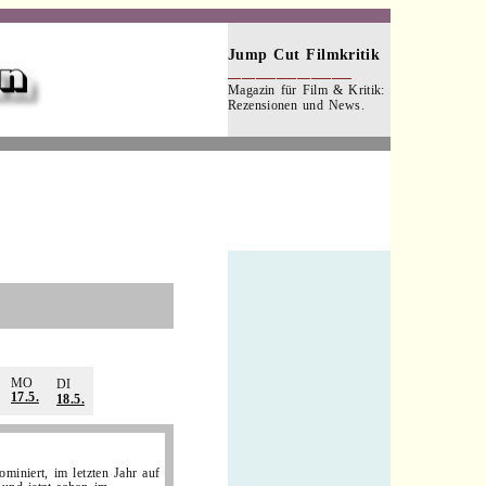
Jump Cut Filmkritik
__________________
Magazin für Film & Kritik:
Rezensionen und News.
.
MO
DI
17.5.
18.5.
miniert, im letzten Jahr auf