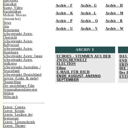
Interviews
Klassiker
Archiv - F
Archiv- G
Archiv - H
Kunst, Video
Kurzkritiken
Archiv - K
Archiv -L
Archiv - M
Midnite Movies
(demnächst)
Archiv - P
Archiv - Q
Archiv - R
News
Ozu
Archiv - U
Archiv - V
Archiv - W
Reportagen
Schwerpunkt Asien:
Übersicht
Schwerpunkt Asien:
Bollywood
Schwerpunkt Asien:
ARCHIV E
Hongkong
Schwerpunkt Asien: Japan
ECHOES - STIMMEN AUS DER
DAS
Schwerpunkt Asien:
ZWISCHENWELT
END
Südkorea
ELECTION
ERI
Schwerpunkt Australien /
Elling
DIE
Neuseeland
E-MAIL FÜR DICH
Der E
Schwerpunkt Deutschland
ENDE AUGUST, ANFANG
EYE
Service (Links & mehr)
SEPTEMBER
Theaterfilme
Der unsichtbare Film
Veranstaltungshinweise
Weblog
Webwatch
Extern: Comics
Extern: Krimis
Extern: Lexikon der
Regisseure
Extern: Literaturkritik
Extern: Theater