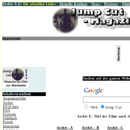
Archiv A-E/
Die schnellen Links
:
Aktuelle Kritiken
-
News
-
Previews
-
Film
Impressum
.
Suchen auf der ganzen Webs
.
Inhaltsverzeichnis
Animationsfilm
Archiv
DVD-Info
Web
Jump Cut
FAQ
Festivals
Archiv E: Titel der Filme nach 
Filmbuch
Forum
Impressum
Archiv -A
Archiv - B
Archiv -C