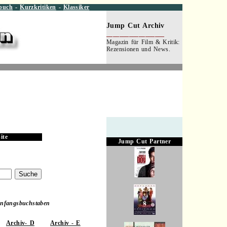
buch
-
Kurzkritiken
-
Klassiker
Jump Cut Archiv
__________________
Magazin für Film & Kritik:
Rezensionen und News.
.
.
ite
Jump Cut Partner
Anfangsbuchstaben
.
Archiv- D
Archiv - E