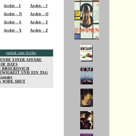
Archiv - I
Archiv - J
Archiv - N
Archiv - O
Archiv - S
Archiv - T
Archiv - Y
Archiv - Z
zurück zum Archiv
 ENDE EINER AFFÄRE
 OF DAYS
N BROCKOVICH
 EWIGKEIT UND EIN TAG
xorzist
S WIDE SHUT