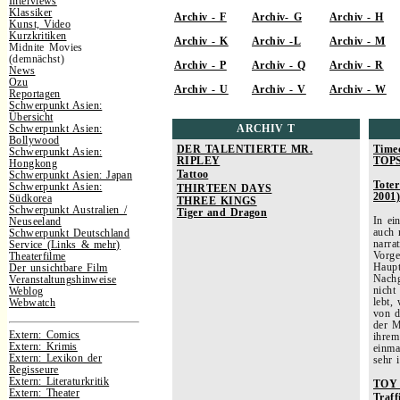
Interviews
Klassiker
Archiv - F
Archiv- G
Archiv - H
Kunst, Video
Kurzkritiken
Archiv - K
Archiv -L
Archiv - M
Midnite Movies
(demnächst)
Archiv - P
Archiv - Q
Archiv - R
News
Ozu
Archiv - U
Archiv - V
Archiv - W
Reportagen
Schwerpunkt Asien:
Übersicht
Schwerpunkt Asien:
ARCHIV T
Bollywood
DER TALENTIERTE MR.
Time
Schwerpunkt Asien:
RIPLEY
TOP
Hongkong
Tattoo
Schwerpunkt Asien: Japan
Toter
Schwerpunkt Asien:
THIRTEEN DAYS
2001)
Südkorea
THREE KINGS
Schwerpunkt Australien /
Tiger and Dragon
In ei
Neuseeland
auch 
Schwerpunkt Deutschland
narra
Service (Links & mehr)
Vorge
Theaterfilme
Haupt
Der unsichtbare Film
Nachg
Veranstaltungshinweise
nicht
Weblog
lebt,
Webwatch
von d
der M
Extern: Comics
ihrem
Extern: Krimis
einma
Extern: Lexikon der
sehr 
Regisseure
Extern: Literaturkritik
TOY
Extern: Theater
Traff