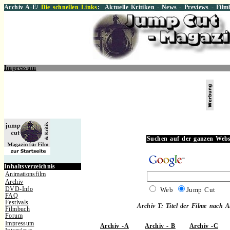
Archiv A-E/
Die schnellen Links
:
Aktuelle Kritiken
-
News
-
Previews
-
Film
Impressum
.
Suchen auf der ganzen Webs
.
Inhaltsverzeichnis
Animationsfilm
Archiv
DVD-Info
Web
Jump Cut
FAQ
Festivals
Archiv T: Titel der Filme nach 
Filmbuch
Forum
Impressum
Archiv -A
Archiv - B
Archiv -C